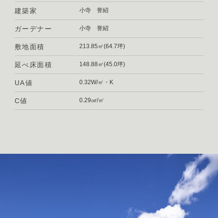
建築家
小寺 誉紹
ガーデナー
小寺 誉紹
敷地面積
213.85㎡(64.7坪)
延べ床面積
148.88㎡(45.0坪)
UA値
0.32W/㎡・K
C値
0.29㎠/㎡