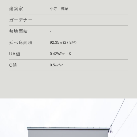
建築家
小寺 誉紹
ガーデナー
-
敷地面積
-
延べ床面積
92.35㎡(27.9坪)
UA値
0.42W/㎡・K
C値
0.5㎠/㎡