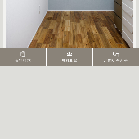
家族みんなで使えるクローゼットと、やさしい
資料請求
無料相談
お問い合わせ
光の子ども部屋
2階には家族全員の衣服をまとめて収納できるファミリークローゼ
ットを設けました。
動線が短く、身支度も片付けもスムーズに行えます。
子ども部屋はあえて扉を付けず、ハンガーパイプ棚を設置。
やわらかな光が差し込む、のびやかで心地よい空間です。