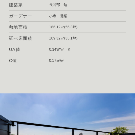
建築家
長谷部 勉
ガーデナー
小寺 誉紹
敷地面積
186.12㎡(56.3坪)
延べ床面積
109.32㎡(33.1坪)
UA値
0.34W/㎡・K
C値
0.17㎠/㎡